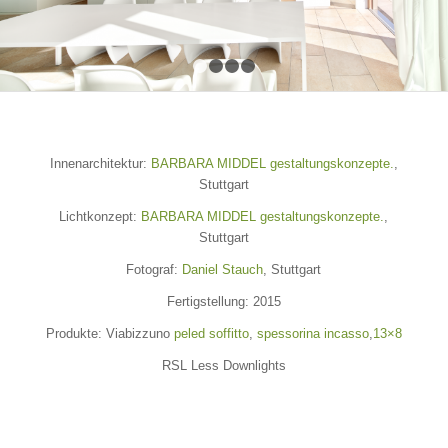
1
2
3
4
Innenarchitektur:
BARBARA MIDDEL gestaltungskonzepte.
,
Stuttgart
Lichtkonzept:
BARBARA MIDDEL gestaltungskonzepte.
,
Stuttgart
Fotograf:
Daniel Stauch
, Stuttgart
Fertigstellung: 2015
Produkte: Viabizzuno
peled soffitto
,
spessorina incasso
,
13×8
RSL Less Downlights