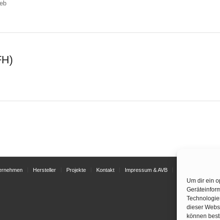
ieb
FH)
ernehmen
Hersteller
Projekte
Kontakt
Impressum & AVB
Datenschutzerkl
Um dir ein o
Geräteinfor
Technologien
dieser Websi
können best